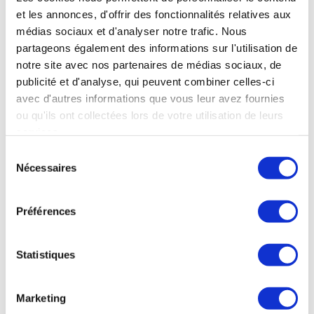
Jean-Charles est plus qu’un simple propriétaire de
et les annonces, d'offrir des fonctionnalités relatives aux
salon de coiffure ; il est un visionnaire et un
médias sociaux et d'analyser notre trafic. Nous
innovateur qui continue de transformer son secteur
partageons également des informations sur l'utilisation de
par ses idées novatrices et son dévouement. Nous
notre site avec nos partenaires de médias sociaux, de
sommes fiers de compter parmi nos clients une
publicité et d'analyse, qui peuvent combiner celles-ci
personnalité aussi inspirante et nous vous invitons
avec d'autres informations que vous leur avez fournies
à découvrir davantage sur son parcours et ses
ou qu'ils ont collectées lors de votre utilisation de leurs
réalisations à travers notre interview exclusive. Pour
services.
en savoir plus, regardez l’interview
Sélection
Nécessaires
du
consentement
Préférences
Statistiques
Marketing