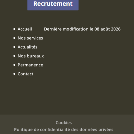
e
e
T
b
dI
u
o
n
b
Accueil
Dernière modification le 08 août 2026
o
e
Nos services
k
Actualités
Nos bureaux
Permanence
Contact
Cookies
Politique de confidentialité des données privées