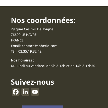
Nos coordonnées:
29 quai Casimir Delavigne
76600 LE HAVRE
FRANCE
Email:
contact@spherio.com
Tél.:
02.35.19.32.42
Nos horaires :
Du lundi au vendredi de 9h à 12h et de 14h à 17h30
Suivez-nous
F
Li
Y
a
n
o
c
k
u