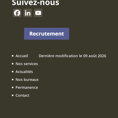
Suivez-nous
F
Li
Y
a
n
o
c
k
u
e
e
T
b
dI
u
o
n
b
Accueil
Dernière modification le 09 août 2026
o
e
Nos services
k
Actualités
Nos bureaux
Permanence
Contact