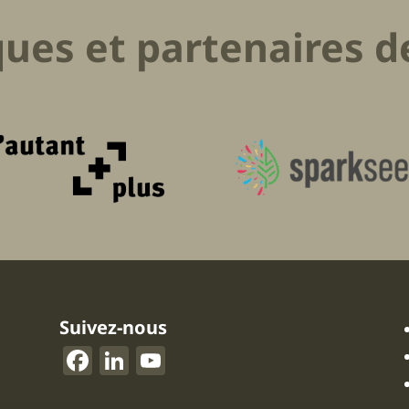
ues et partenaires d
Suivez-nous
F
Li
Y
a
n
o