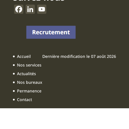
F
Li
Y
a
n
o
c
k
u
e
e
T
b
dI
u
o
n
b
Accueil
Dernière modification le 07 août 2026
o
e
Nos services
k
Actualités
Nos bureaux
Permanence
Contact