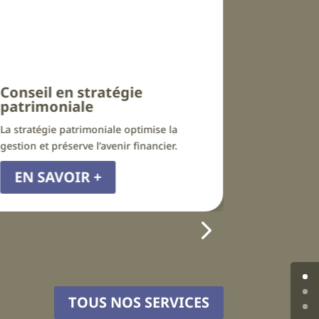
tégie
Conseil en financemen
Le financement est un enjeu cruci
ale optimise la
toute entreprise, quelle que soit sa
venir financier.
EN SAVOIR +
TOUS NOS SERVICES