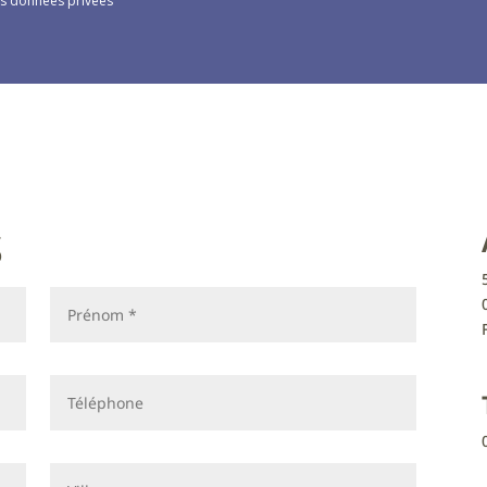
des données privées
S