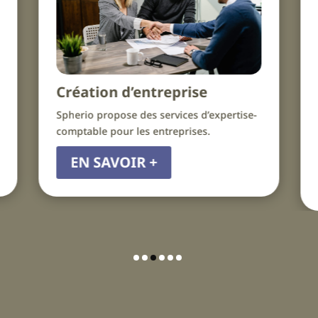
on d’entreprise
Conseil en stra
patrimoniale
opose des services d’expertise-
La stratégie patrimoni
pour les entreprises.
gestion et préserve l’a
AVOIR +
EN SAVOIR +