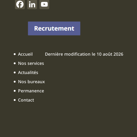
F
Li
Y
a
n
o
c
k
u
e
e
T
b
dI
u
o
n
b
Accueil
Dernière modification le 10 août 2026
o
e
Nos services
k
Actualités
Nos bureaux
Permanence
Contact