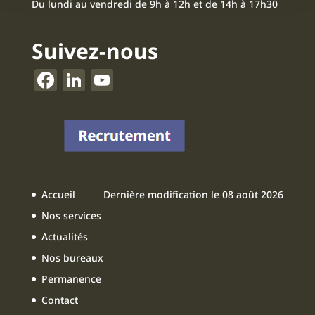
Du lundi au vendredi de 9h à 12h et de 14h à 17h30
Suivez-nous
F
Li
Y
a
n
o
c
k
u
e
e
T
b
dI
u
o
n
b
Accueil
Dernière modification le 08 août 2026
o
e
Nos services
k
Actualités
Nos bureaux
Permanence
Contact