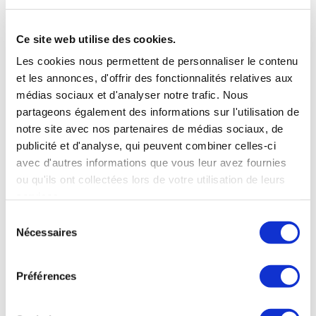
M'INSCRIRE
Ce site web utilise des cookies.
Les cookies nous permettent de personnaliser le contenu
et les annonces, d'offrir des fonctionnalités relatives aux
Nos derniers articles
médias sociaux et d'analyser notre trafic. Nous
partageons également des informations sur l'utilisation de
Changement de code APE
25 mars 2026
notre site avec nos partenaires de médias sociaux, de
Facturation électronique 2026
22 janvier 2026
publicité et d'analyse, qui peuvent combiner celles-ci
Témoignage client expertise comptable : 3A
avec d'autres informations que vous leur avez fournies
Solutions Group
14 mai 2025
ou qu'ils ont collectées lors de votre utilisation de leurs
Accompagnement social et comptable : l’exemple de
services.
Bigoudis 2000
29 avril 2025
Sélection
Nécessaires
L’expertise comptabilité : une voie stable et
du
autonome
2 octobre 2024
consentement
Préférences
Abonnez-vous à ce blog
par e-mail.