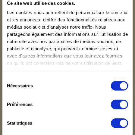
Ce site web utilise des cookies.
Les cookies nous permettent de personnaliser le contenu
et les annonces, d'offrir des fonctionnalités relatives aux
médias sociaux et d'analyser notre trafic. Nous
partageons également des informations sur l'utilisation de
notre site avec nos partenaires de médias sociaux, de
publicité et d'analyse, qui peuvent combiner celles-ci
avec d'autres informations que vous leur avez fournies
ou qu'ils ont collectées lors de votre utilisation de leurs
services.
Sélection
Nécessaires
du
Le service RH – Les services de
Spherio
consentement
Aujourd’hui, le rôle du service RH est
Préférences
essentiel pour assurer une bonne gestion
des salariés et un bon climat social.Que fait
le service Ressources Humaines...
Statistiques
LIRE PLUS