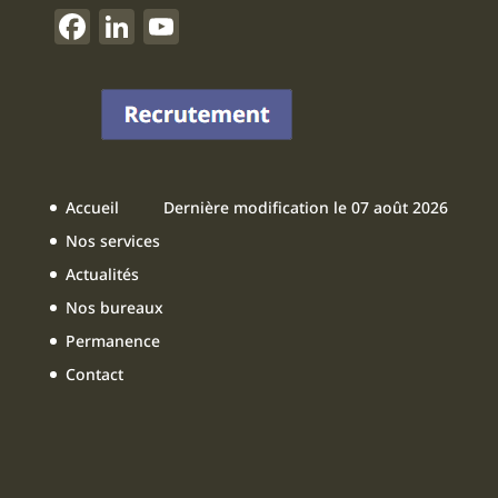
F
Li
Y
a
n
o
c
k
u
e
e
T
b
dI
u
o
n
b
Accueil
Dernière modification le 07 août 2026
o
e
Nos services
k
Actualités
Nos bureaux
Permanence
Contact