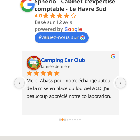
Spherio - Cabinet d'expertise
comptable - Le Havre Sud
4.0
Basé sur 12 avis
powered by
G
o
o
g
l
e
évaluez-nous sur
Aurelie Lebrun
l’année dernière
tour 
J'ai eu une formation comptable via 
Toujo
J’ai 
spherio et vraiment tout erait 
appro
tion.
impeccable ! Adaptabilité,  
professionnalisme de Abbass, c etait 
parfait !