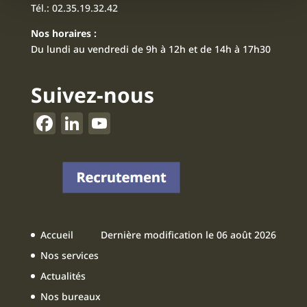
Tél.:
02.35.19.32.42
Nos horaires :
Du lundi au vendredi de 9h à 12h et de 14h à 17h30
Suivez-nous
F
Li
Y
a
n
o
c
k
u
e
e
T
b
dI
u
o
n
b
Accueil
Dernière modification le 06 août 2026
o
e
Nos services
k
Actualités
Nos bureaux