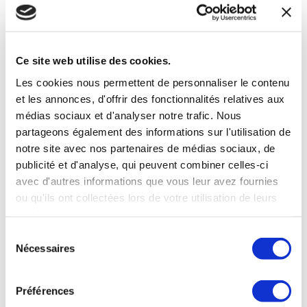
Ce site web utilise des cookies.
M'INSCRIRE
Les cookies nous permettent de personnaliser le contenu
et les annonces, d'offrir des fonctionnalités relatives aux
médias sociaux et d'analyser notre trafic. Nous
Nos derniers articles
partageons également des informations sur l'utilisation de
notre site avec nos partenaires de médias sociaux, de
Changement de code APE
25 mars 2026
publicité et d'analyse, qui peuvent combiner celles-ci
Facturation électronique 2026
22 janvier 2026
avec d'autres informations que vous leur avez fournies
ou qu'ils ont collectées lors de votre utilisation de leurs
Témoignage client expertise comptable : 3A
services.
Solutions Group
14 mai 2025
Sélection
Accompagnement social et comptable : l’exemple de
Nécessaires
du
Bigoudis 2000
29 avril 2025
consentement
L’expertise comptabilité : une voie stable et
autonome
2 octobre 2024
Préférences