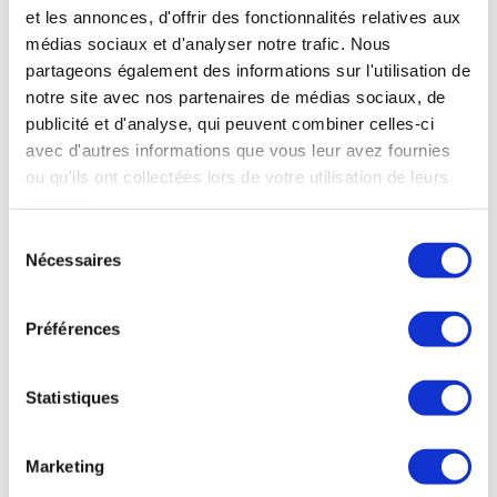
et les annonces, d'offrir des fonctionnalités relatives aux
médias sociaux et d'analyser notre trafic. Nous
partageons également des informations sur l'utilisation de
notre site avec nos partenaires de médias sociaux, de
Conseil en financement
publicité et d'analyse, qui peuvent combiner celles-ci
par
Jean-Yves
|
Juil 8, 2023
|
NOS SERVICES
avec d'autres informations que vous leur avez fournies
ou qu'ils ont collectées lors de votre utilisation de leurs
Conseil en financement Le financement est un enjeu
services.
crucial pour toute entreprise, quelle que soit sa
Sélection
taille. Il permet de financer les investissements et
Nécessaires
du
les besoins de trésorerie de l’entreprise et de
consentement
soutenir son développement. Le choix du mode de
financement...
Préférences
Statistiques
Marketing