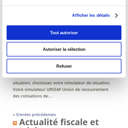
Afficher les détails
Tout autoriser
Simulateur de situation
Autoriser la sélection
par
Jean-Yves
|
Juil 7, 2023
|
NOS SERVICES
Simulateur de situation Vous souhaitez bénéficier
Refuser
de l’expertise de Spherio et vous souhaitez
connaître votre situation ? En fonction de votre
situation, choisissez votre simulateur de situation.
Votre simulateur URSSAF Union de recouvrement
des cotisations de...
« Entrées précédentes
Actualité fiscale et