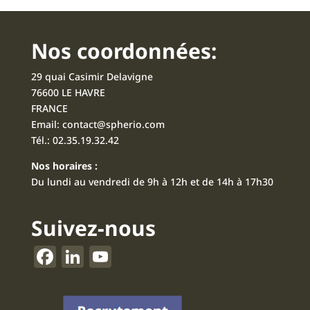
Nos coordonnées:
29 quai Casimir Delavigne
76600 LE HAVRE
FRANCE
Email:
contact@spherio.com
Tél.:
02.35.19.32.42
Nos horaires :
Du lundi au vendredi de 9h à 12h et de 14h à 17h30
Suivez-nous
F
Li
Y
a
n
o
c
k
u