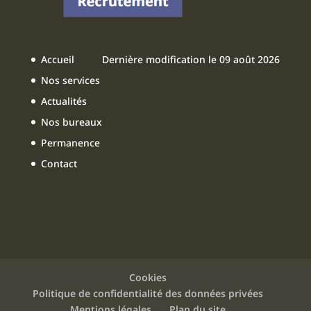
e
e
T
b
dI
u
o
n
b
Accueil
Dernière modification le 09 août 2026
o
e
Nos services
k
Actualités
Nos bureaux
Permanence
Contact
Cookies
Politique de confidentialité des données privées
Mentions légales
Plan du site