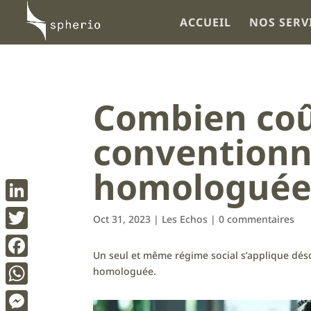
ACCUEIL
NOS SERV
Combien coû
conventionn
homologuée
LinkedIn
Oct 31, 2023
|
Les Echos
|
0 commentaires
Twitter
Un seul et même régime social s’applique dés
Facebook
homologuée.
WhatsApp