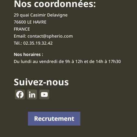
Nos coordonnées:
29 quai Casimir Delavigne
76600 LE HAVRE
FRANCE
Email:
contact@spherio.com
Tél.:
02.35.19.32.42
Nos horaires :
Du lundi au vendredi de 9h à 12h et de 14h à 17h30
Suivez-nous
F
Li
Y
a
n
o
c
k
u
e
e
T
b
dI
u