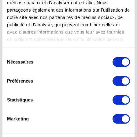
médias sociaux et d'analyser notre trafic. Nous
Abonnez-vous à ce blog par e-mail.
partageons également des informations sur l'utilisation de
Saisissez votre adresse e-mail pour vous abonner à
notre site avec nos partenaires de médias sociaux, de
ce blog et recevoir une notification de chaque
publicité et d'analyse, qui peuvent combiner celles-ci
nouvel article par e-mail.
avec d'autres informations que vous leur avez fournies
Adresse
ou qu'ils ont collectées lors de votre utilisation de leurs
e-
services.
Abonnez-vous
mail
Sélection
Nécessaires
du
consentement
Préférences
Statistiques
Poster le
Marketing
commentaire